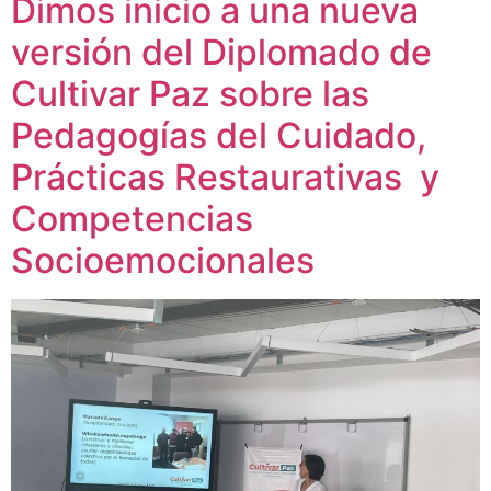
Dimos inicio a una nueva
versión del Diplomado de
Cultivar Paz sobre las
Pedagogías del Cuidado,
Prácticas Restaurativas y
Competencias
Socioemocionales