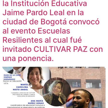
la Institución Educativa
Jaime Pardo Leal en la
ciudad de Bogotá convocó
al evento Escuelas
Resilientes al cual fué
invitado CULTIVAR PAZ con
una ponencia.