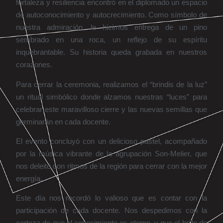
fortaleza y resiliencia encontró en el diplomado un espacio
de autoconocimiento y autocrecimiento. Como símbolo de
nuestra admiración, le hicimos entrega de un pino
sembrado en una roca, un reflejo de su espíritu
inquebrantable. Su historia queda grabada en nuestros
corazones.
Para cerrar la ceremonia, realizamos el “brindis de la luz”
un ritual simbólico donde alzamos nuestras “luces” para
celebrar este maravilloso cierre y las nuevas semillas que
germinarán en cada docente.
El evento concluyó con un delicioso pastel, acompañado
por la música vibrante de la agrupación Son-Melier, que
nos deleitó con ritmos de la región para cerrar con la mejor
energía.
Este día nos recordó lo valioso que es contar con la
participación de cada docente. Nos despedimos con la
certeza de que el conocimiento es eterno, y que el brillo de