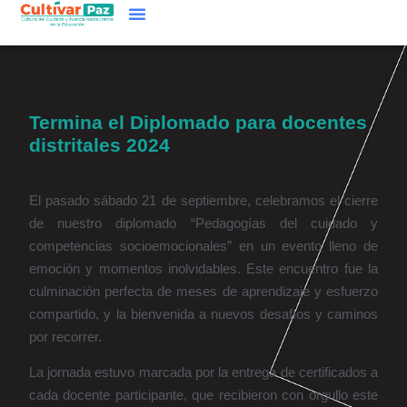
Termina el Diplomado para docentes
distritales 2024
El pasado sábado 21 de septiembre, celebramos el cierre
de nuestro diplomado “Pedagogías del cuidado y
competencias socioemocionales” en un evento lleno de
emoción y momentos inolvidables. Este encuentro fue la
culminación perfecta de meses de aprendizaje y esfuerzo
compartido, y la bienvenida a nuevos desafíos y caminos
por recorrer.
La jornada estuvo marcada por la entrega de certificados a
cada docente participante, que recibieron con orgullo este